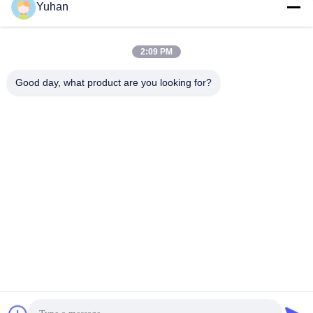
Yuhan
Bản tin của chúng tôi
Đăng ký nhận bản tin của chúng tôi để được giảm giá và nhiều
2:09 PM
hơn nữa.
Good day, what product are you looking for?
Liên Hệ Với Chúng Tôi
Chính sách bảo mật
|
Sơ đồ trang web
| Trung Quốc tốt Chất
lượng dây cáp lưới Nhà cung cấp. Bản quyền © 2024-2026
Anping County Yuhan Wire Mesh Products Co., Ltd Tất cả. Tất cả