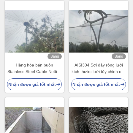
Băng
Băng
hình
hình
Hàng hóa bán buôn
AISI304 Sợi dây ròng lưới
Stainless Steel Cable Netting
kích thước lưới tùy chỉnh cho
X Tend Zoo Mesh Chứng
leo núi động vật lưới
Nhận được giá tốt nhất
Nhận được giá tốt nhất
nhận CE/SGS