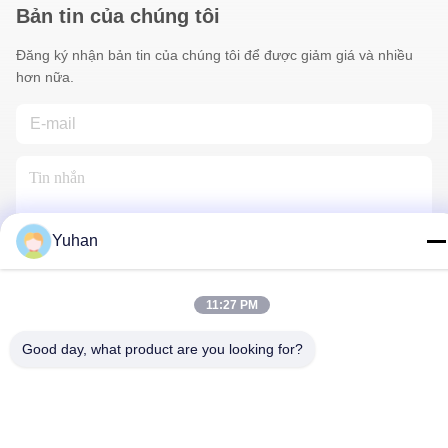
Bản tin của chúng tôi
Đăng ký nhận bản tin của chúng tôi để được giảm giá và nhiều
hơn nữa.
Yuhan
Liên Hệ Với Chúng Tôi
11:27 PM
Good day, what product are you looking for?
Chính sách bảo mật
|
Sơ đồ trang web
| Trung Quốc tốt Chất
lượng dây cáp lưới Nhà cung cấp. Bản quyền © 2024-2026
Anping County Yuhan Wire Mesh Products Co., Ltd Tất cả. Tất cả