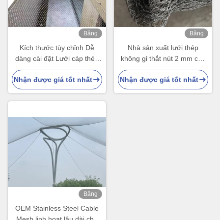
Băng
Băng
hình
hình
Kích thước tùy chỉnh Dễ
Nhà sản xuất lưới thép
dàng cài đặt Lưới cáp thép
không gỉ thắt nút 2 mm cho
không gỉ Ferrule cho lưới an
lưới lồng chim
Nhận được giá tốt nhất
Nhận được giá tốt nhất
toàn
Băng
hình
OEM Stainless Steel Cable
Mesh linh hoạt lâu dài cho